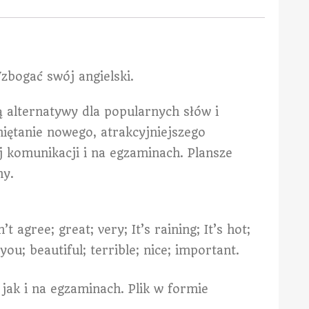
zbogać swój angielski.
ą alternatywy dla popularnych słów i
iętanie nowego, atrakcyjniejszego
 komunikacji i na egzaminach. Plansze
ny.
’t agree; great; very; It’s raining; It’s hot;
 you; beautiful; terrible; nice; important.
jak i na egzaminach. Plik w formie