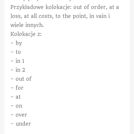
Przykładowe kolokacje: out of order, at a
loss, at all costs, to the point, in vain i
wiele innych.
Kolokacje z:
– by
– to
– in 1
– in 2
– out of
– for
– at
– on
– over
– under