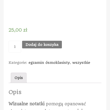
25,00
zł
Dodaj do koszyka
Kategorie:
egzamin ósmoklasisty
,
wszystkie
Opis
Opis
Wiz
ualne notatki
pomogą opanować