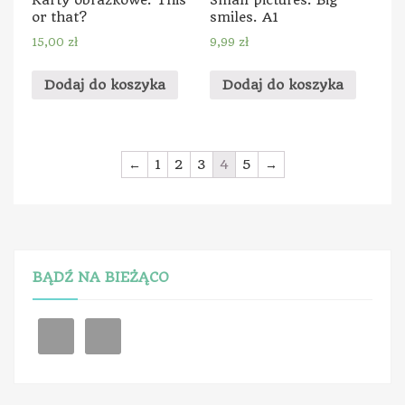
Karty obrazkowe: This
Small pictures. Big
or that?
smiles. A1
15,00
zł
9,99
zł
Dodaj do koszyka
Dodaj do koszyka
←
1
2
3
4
5
→
BĄDŹ NA BIEŻĄCO