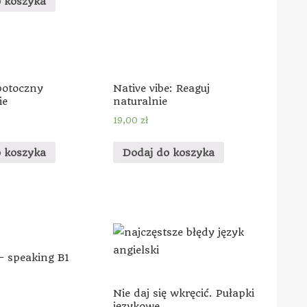
o koszyka
potoczny
Native vibe: Reaguj
ie
naturalnie
19,00
zł
o koszyka
Dodaj do koszyka
 speaking B1
Nie daj się wkręcić. Pułapki
językowe